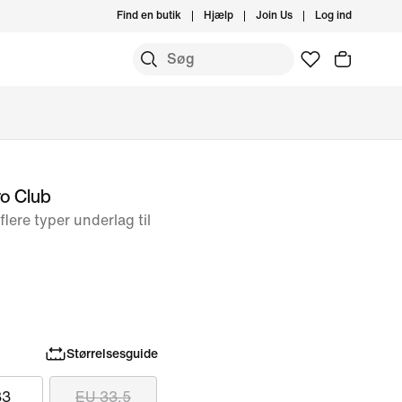
Find en butik
Hjælp
Join Us
Log ind
ro Club
flere typer underlag til
Størrelsesguide
33
EU 33.5