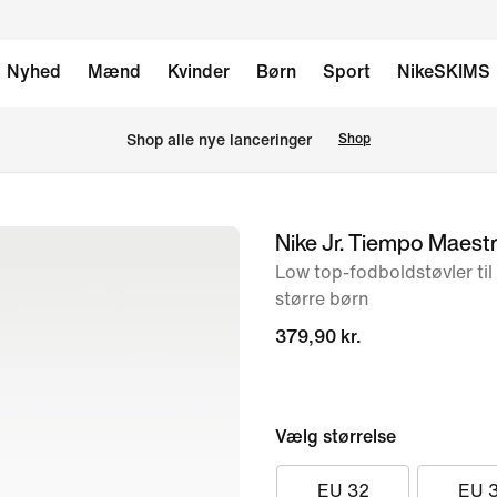
Nyhed
Mænd
Kvinder
Børn
Sport
NikeSKIMS
Shop alle nye lanceringer
Shop
Nike Jr. Tiempo Maest
billede
1
Low top-fodboldstøvler til 
større børn
af
9
379,90 kr.
Vælg størrelse
EU 32
EU 