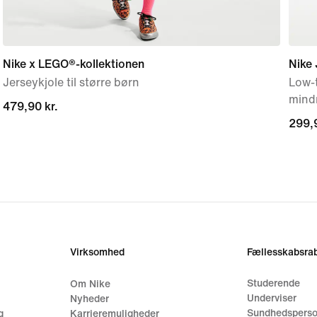
Nike x LEGO®-kollektionen
Nike 
Jerseykjole til større børn
Low-t
mind
479,90 kr.
479,90 kr.
299,9
299,9
Virksomhed
Fællesskabsrab
Studerende
Om Nike
Underviser
Nyheder
Sundhedsperso
g
Karrieremuligheder