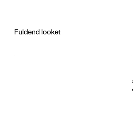
Fuldend looket
Item 3 of 6