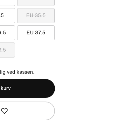
35
EU 35.5
6.5
EU 37.5
8.5
ig ved kassen.
l kurv