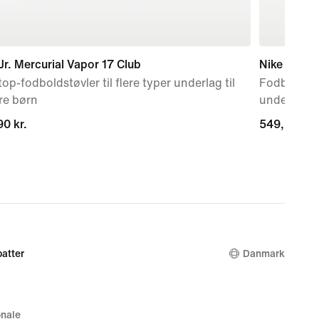
Jr. Mercurial Vapor 17 Club
Nike Jr. P
op-fodboldstøvler til flere typer underlag til
Fodboldstøvl
re børn
underlag
0 kr.
0 kr.
549,90 kr.
549,90 kr.
atter
Danmark
nale