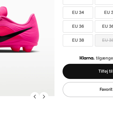
EU 34
EU 
EU 36
EU 3
EU 38
EU 3
tilgængel
Klarna
Tilføj ti
Favorit