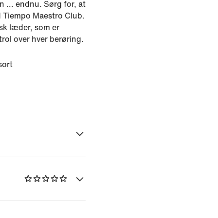
 ... endnu. Sørg for, at
d Tiempo Maestro Club.
isk læder, som er
ntrol over hver berøring.
sort