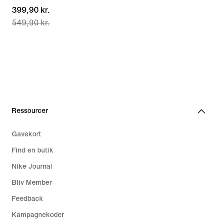
current
399,90 kr.
549,90 kr.
price
399,90 kr.,
original
price
549,90 kr.
Ressourcer
Gavekort
Find en butik
Nike Journal
Bliv Member
Feedback
Kampagnekoder