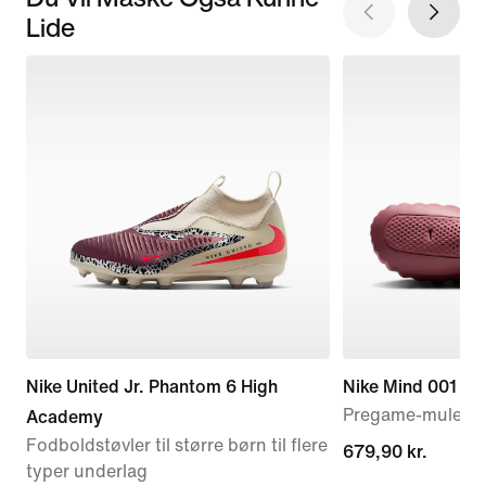
Lide
Nike United Jr. Phantom 6 High
Nike Mind 001
Pregame-mules ti
Academy
Fodboldstøvler til større børn til flere
679,90 kr.
679,90 kr.
typer underlag