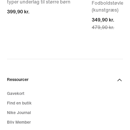
typer underlag til større børn
Fodboldstøvler ti
(kunstgræs)
399,90 kr.
399,90 kr.
current
349,90 kr.
479,90 kr.
price
349,90 kr.,
original
price
479,90 kr.
Ressourcer
Gavekort
Find en butik
Nike Journal
Bliv Member