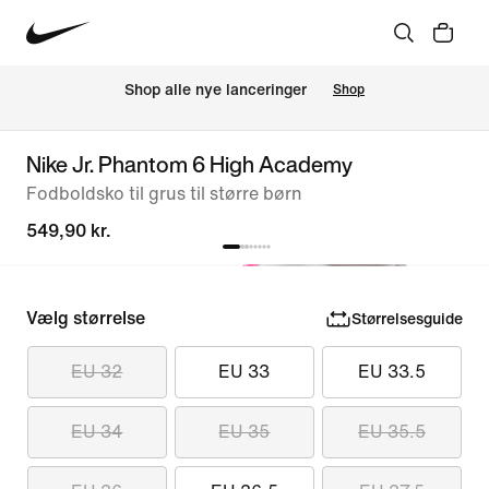
Shop alle nye lanceringer
Shop
Nike Jr. Phantom 6 High Academy
Fodboldsko til grus til større børn
549,90 kr.
Vælg størrelse
Størrelsesguide
EU 32
EU 33
EU 33.5
EU 34
EU 35
EU 35.5