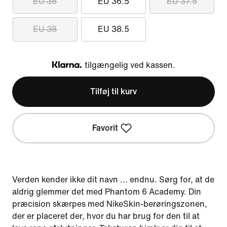
EU 36
EU 36.5
EU 37.5
EU 38
EU 38.5
tilgængelig ved kassen.
Klarna
Tilføj til kurv
Favorit
Verden kender ikke dit navn ... endnu. Sørg for, at de
aldrig glemmer det med Phantom 6 Academy. Din
præcision skærpes med NikeSkin-berøringszonen,
der er placeret der, hvor du har brug for den til at