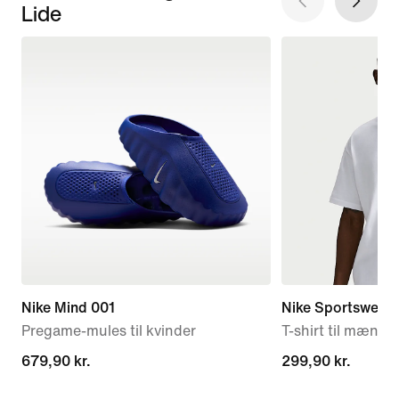
Lide
Nike Mind 001
Nike Sportswear 
Pregame-mules til kvinder
T-shirt til mænd
679,90 kr.
679,90 kr.
299,90 kr.
299,90 kr.