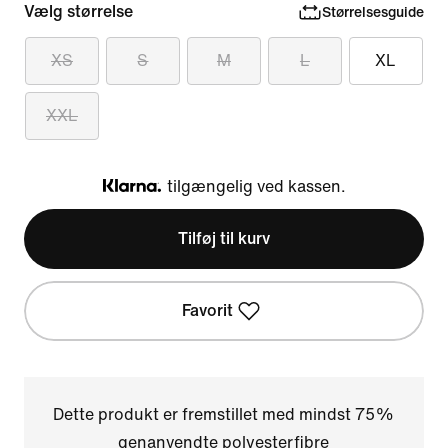
Vælg størrelse
Størrelsesguide
XS
S
M
L
XL
XXL
tilgængelig ved kassen.
Klarna
Tilføj til kurv
Favorit
Dette produkt er fremstillet med mindst 75%
genanvendte polyesterfibre