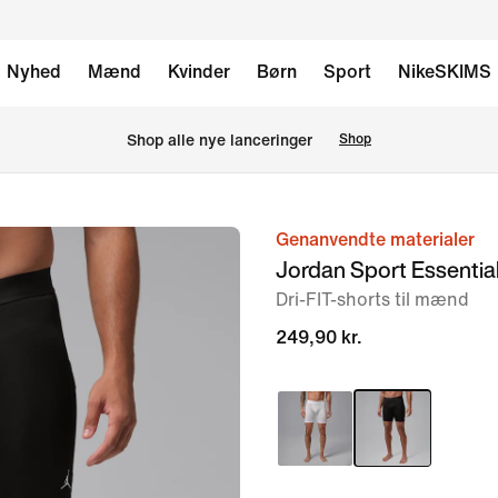
Nyhed
Mænd
Kvinder
Børn
Sport
NikeSKIMS
Shop alle nye lanceringer
Shop
Genanvendte materialer
billede
Jordan Sport Essentia
1
Dri-FIT-shorts til mænd
af
6
249,90 kr.