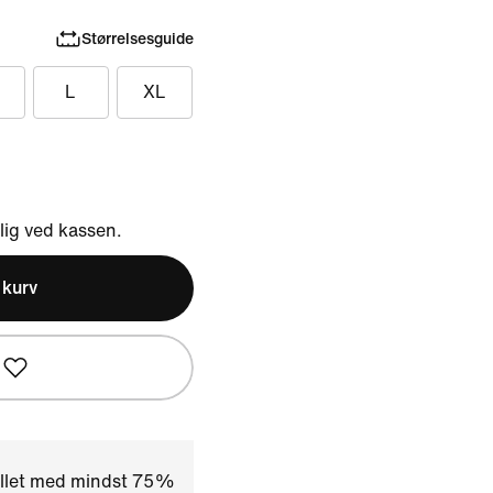
Størrelsesguide
L
XL
ig ved kassen.
l kurv
illet med mindst 75%