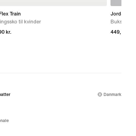
Flex Train
Jordan Bro
ngssko til kvinder
Bukser med
0 kr.
0 kr.
449,90 kr.
449,90 kr.
atter
Danmark
nale