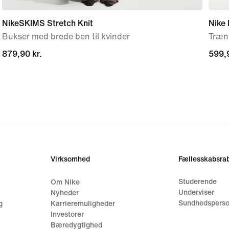
NikeSKIMS Stretch Knit
Nike 
Bukser med brede ben til kvinder
Træni
879,90 kr.
879,90 kr.
599,9
599,9
Virksomhed
Fællesskabsrab
Studerende
Om Nike
Underviser
Nyheder
Sundhedsperso
g
Karrieremuligheder
Investorer
Bæredygtighed