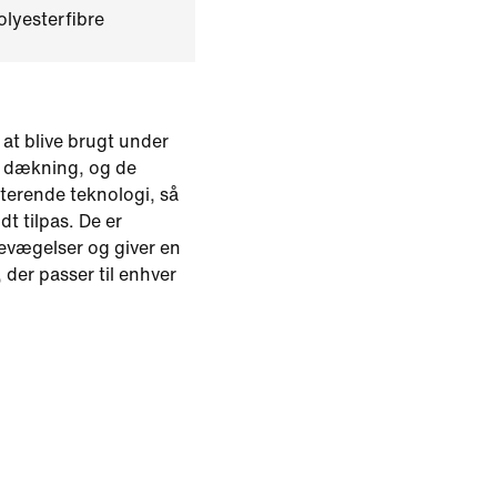
lyesterfibre
l at blive brugt under
ra dækning, og de
terende teknologi, så
t tilpas. De er
 bevægelser og giver en
, der passer til enhver