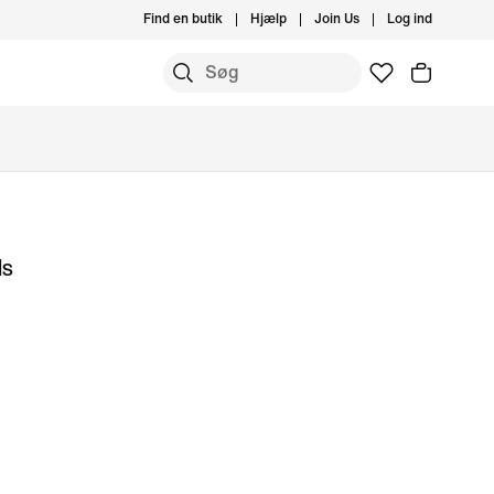
Find en butik
Hjælp
Join Us
Log ind
ls