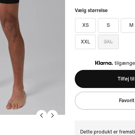
Vælg størrelse
XS
S
M
XXL
3XL
tilgængel
Klarna
Tilføj ti
Favorit
Dette produkt er fremst