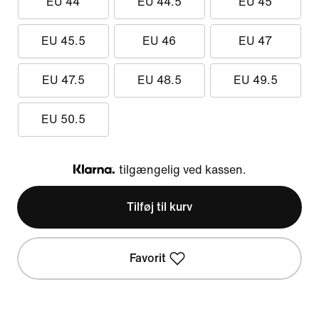
EU 44
EU 44.5
EU 45
EU 45.5
EU 46
EU 47
EU 47.5
EU 48.5
EU 49.5
EU 50.5
tilgængelig ved kassen.
Klarna
Tilføj til kurv
Favorit