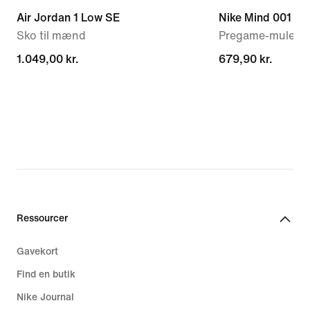
Air Jordan 1 Low SE
Nike Mind 001
Sko til mænd
Pregame-mules t
1.049,00 kr.
1.049,00 kr.
679,90 kr.
679,90 kr.
Ressourcer
Gavekort
Find en butik
Nike Journal