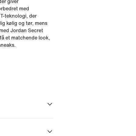
der giver
orbedret med
T-teknologi, der
ig kølig og tør, mens
 med Jordan Secret
 få et matchende look,
sneaks.