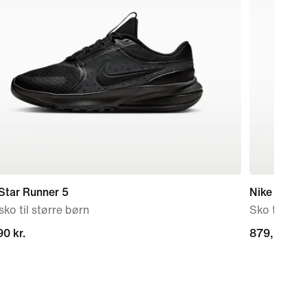
Star Runner 5
Nike Air M
ko til større børn
Sko til stø
0 kr.
0 kr.
879,90 kr.
879,90 kr.