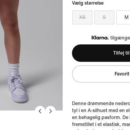
Vælg størrelse
XS
S
M
tilgængel
Klarna
Tilføj ti
Favorit
Denne drømmende nederdel
tyl i en A-silhuet med en el
en behagelig pasform. De 
fremstillet i et elastisk, m