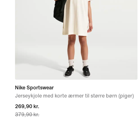
Nike Sportswear
Jerseykjole med korte ærmer til større børn (piger)
current
269,90 kr.
379,90 kr.
price
269,90 kr.,
original