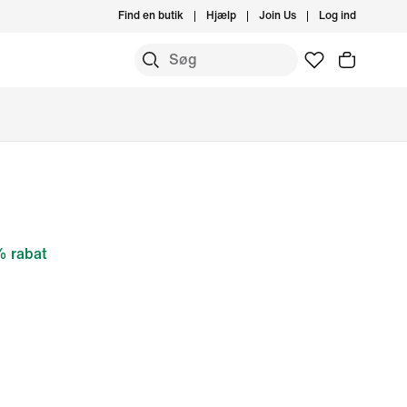
Find en butik
Hjælp
Join Us
Log ind
 rabat