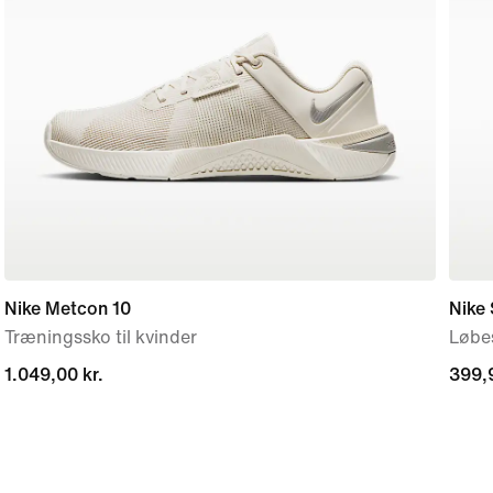
Nike Metcon 10
Nike 
Træningssko til kvinder
Løbes
1.049,00 kr.
1.049,00 kr.
399,9
399,9