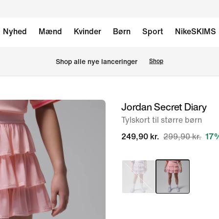
Nyhed
Mænd
Kvinder
Børn
Sport
NikeSKIMS
Shop alle nye lanceringer
Shop
Jordan Secret Diary
billede
1
Tylskort til større børn
af
249,90 kr.
299,90 kr.
17%
6