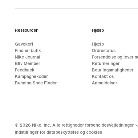
price
379,90 kr.
Ressourcer
Hjælp
Gavekort
Hjælp
Find en butik
Ordrestatus
Nike Journal
Forsendelse og leverin
Bliv Member
Returneringer
Feedback
Betalingsmuligheder
Kampagnekoder
Kontakt os
Running Shoe Finder
Anmeldelser
©
2026
Nike, Inc. Alle rettigheder forbeholdes
Vejledninger
Indstillinger for databeskyttelse og cookies