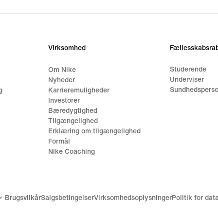
Virksomhed
Fællesskabsrab
Studerende
Om Nike
Underviser
Nyheder
Sundhedsperso
g
Karrieremuligheder
Investorer
Bæredygtighed
Tilgængelighed
Erklæring om tilgængelighed
Formål
Nike Coaching
Brugsvilkår
Salgsbetingelser
Virksomhedsoplysninger
Politik for da