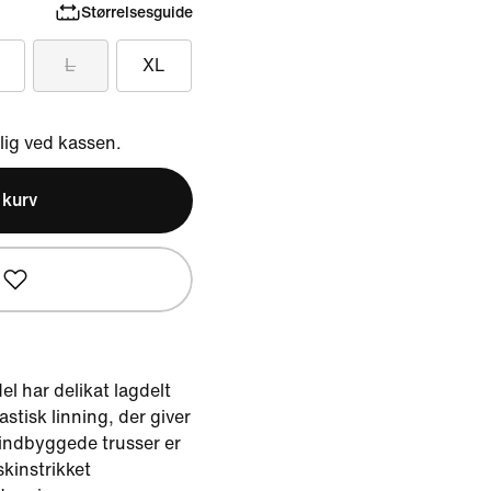
Størrelsesguide
L
XL
ig ved kassen.
l kurv
 har delikat lagdelt
astisk linning, der giver
indbyggede trusser er
askinstrikket