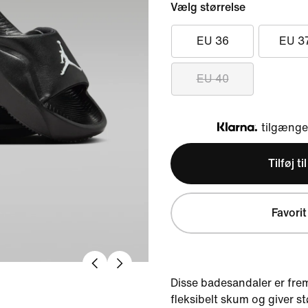
Vælg størrelse
EU 36
EU 3
EU 40
tilgængel
Klarna
Tilføj ti
Favorit
Disse badesandaler er frem
fleksibelt skum og giver stø