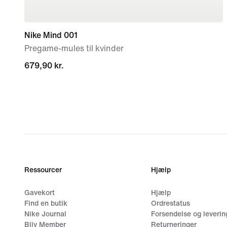
Nike Mind 001
Pregame-mules til kvinder
679,90 kr.
679,90 kr.
Ressourcer
Hjælp
Gavekort
Hjælp
Find en butik
Ordrestatus
Nike Journal
Forsendelse og leverin
Bliv Member
Returneringer