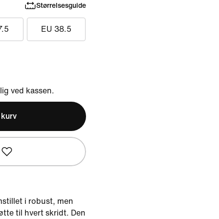
Størrelsesguide
7.5
EU 38.5
ig ved kassen.
l kurv
stillet i robust, men
tte til hvert skridt. Den