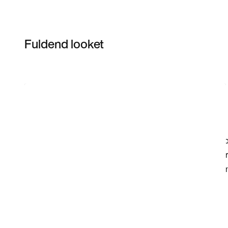
Fuldend looket
Item 3 of 3