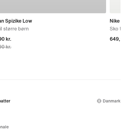
an Spizike Low
Nike Court 
il større børn
Sko til kvi
nt
0 kr.
649,90 kr.
649,90 kr.
0 kr.
0 kr.,
nal
0 kr.
atter
Danmark
nale