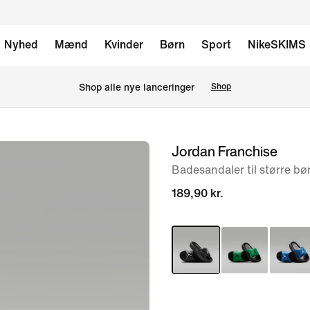
Nyhed
Mænd
Kvinder
Børn
Sport
NikeSKIMS
Shop alle nye lanceringer
Shop
Jordan Franchise
billede
1
Badesandaler til større bø
af
189,90 kr.
6