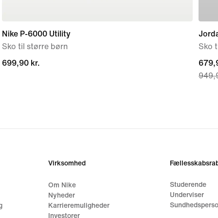
Nike P-6000 Utility
Jord
Sko til større børn
Sko t
699,90 kr.
699,90 kr.
curre
679,9
949,9
price
679,9
origi
price
949,9
Virksomhed
Fællesskabsrab
Studerende
Om Nike
Underviser
Nyheder
Sundhedsperso
g
Karrieremuligheder
Investorer