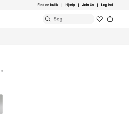
Find en butik
Hjælp
Join Us
Log ind
rn