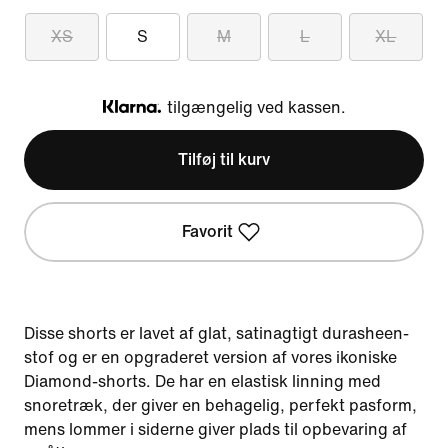
XS
S
M
L
XL
tilgængelig ved kassen.
Klarna
Tilføj til kurv
Favorit
Disse shorts er lavet af glat, satinagtigt durasheen-
stof og er en opgraderet version af vores ikoniske
Diamond-shorts. De har en elastisk linning med
snoretræk, der giver en behagelig, perfekt pasform,
mens lommer i siderne giver plads til opbevaring af