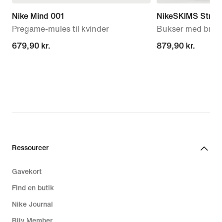
Nike Mind 001
NikeSKIMS Stretc
Pregame-mules til kvinder
Bukser med brede
679,90 kr.
679,90 kr.
879,90 kr.
879,90 kr.
Ressourcer
Gavekort
Find en butik
Nike Journal
Bliv Member