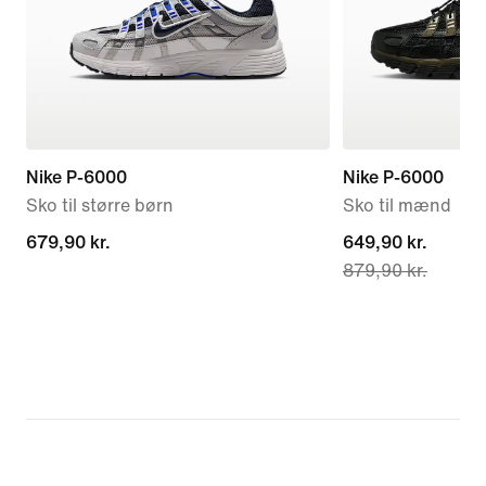
Nike P-6000
Nike P-6000
Sko til større børn
Sko til mænd
679,90 kr.
679,90 kr.
current
649,90 kr.
879,90 kr.
price
649,90 kr.,
original
price
879,90 kr.