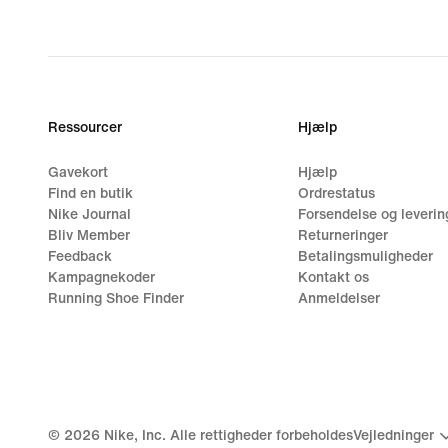
original
price
1.049,00 kr.
Ressourcer
Hjælp
Gavekort
Hjælp
Find en butik
Ordrestatus
Nike Journal
Forsendelse og leverin
Bliv Member
Returneringer
Feedback
Betalingsmuligheder
Kampagnekoder
Kontakt os
Running Shoe Finder
Anmeldelser
©
2026
Nike, Inc. Alle rettigheder forbeholdes
Vejledninger