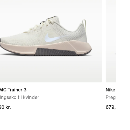
MC Trainer 3
Nike Mind 
ngssko til kvinder
Pregame-m
0 kr.
0 kr.
679,90 kr.
679,90 kr.