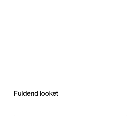
Fuldend looket
Item 3 of 8