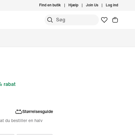
Find en butik
Hjælp
Join Us
Log ind
 rabat
Størrelsesguide
 at du bestiller en halv