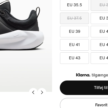
EU 35.5
EU 
EU 37.5
EU 
EU 39
EU 
EU 41
EU 
EU 43
EU 
tilgængel
Klarna
Tilføj ti
Favorit