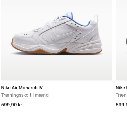
Nike Air Monarch IV
Nike 
Træningssko til mænd
Træni
599,90 kr.
599,90 kr.
599,9
599,9