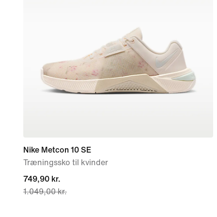
Nike Metcon 10 SE
Træningssko til kvinder
current
749,90 kr.
1.049,00 kr.
price
749,90 kr.,