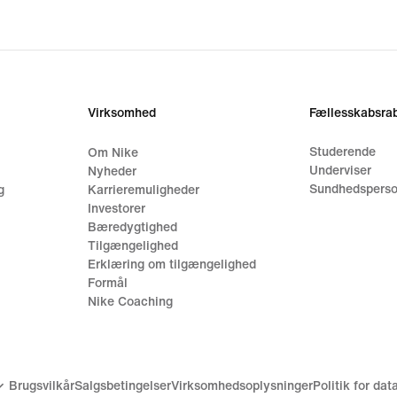
Virksomhed
Fællesskabsrab
Studerende
Om Nike
Underviser
Nyheder
Sundhedsperso
g
Karrieremuligheder
Investorer
Bæredygtighed
Tilgængelighed
Erklæring om tilgængelighed
Formål
Nike Coaching
Brugsvilkår
Salgsbetingelser
Virksomhedsoplysninger
Politik for da