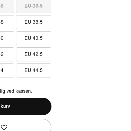
36
EU 36.5
38
EU 38.5
40
EU 40.5
42
EU 42.5
44
EU 44.5
ig ved kassen.
l kurv