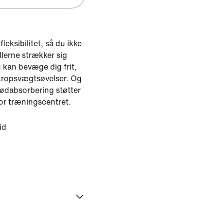
leksibilitet, så du ikke
illerne strækker sig
 kan bevæge dig frit,
 kropsvægtsøvelser. Og
tødabsorbering støtter
or træningscentret.
id