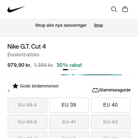
Shop alle nye lanceringer
Shop
Nike G.T. Cut 4
Basketballsko
979,90 kr.
1.399 kr.
30% rabat
Gode bedømmelser
Vælg størrelse
Størrelsesguide
EU 38.5
EU 39
EU 40
EU 40.5
EU 41
EU 42