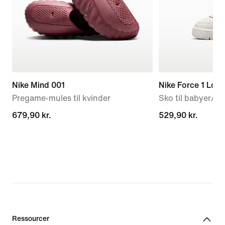
Nike Mind 001
Nike Force 1 Low
Pregame-mules til kvinder
Sko til babyer/s
679,90 kr.
679,90 kr.
529,90 kr.
529,90 kr.
Ressourcer