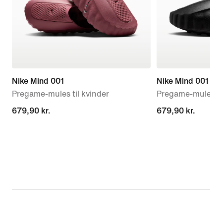
Nike Mind 001
Nike Mind 001
Pregame-mules til kvinder
Pregame-mules t
679,90 kr.
679,90 kr.
679,90 kr.
679,90 kr.