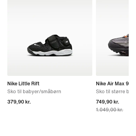
Nike Little Rift
Nike Air Max 95 
Sko til babyer/småbørn
Sko til større bør
379,90 kr.
379,90 kr.
current
749,90 kr.
1.049,00 kr.
price
749,90 kr.,
original
price