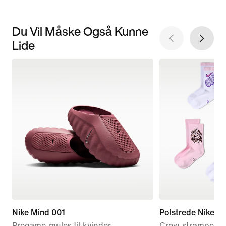
Du Vil Måske Også Kunne
Lide
Nike Mind 001
Polstrede Nike E
Pregame-mules til kvinder
Crew-strømper til