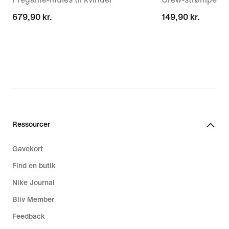
679,90 kr.
679,90 kr.
149,90 kr.
149,90 kr.
Ressourcer
Gavekort
Find en butik
Nike Journal
Bliv Member
Feedback