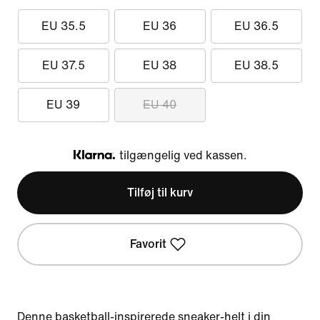
EU 35.5
EU 36
EU 36.5
EU 37.5
EU 38
EU 38.5
EU 39
EU 40
tilgængelig ved kassen.
Klarna
Tilføj til kurv
Favorit
Denne basketball-inspirerede sneaker-helt i din