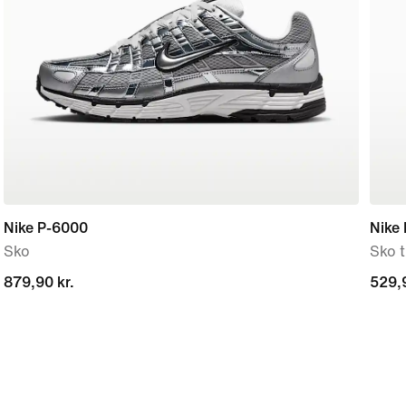
Nike P-6000
Nike 
Sko
Sko 
879,90 kr.
879,90 kr.
529,9
529,9