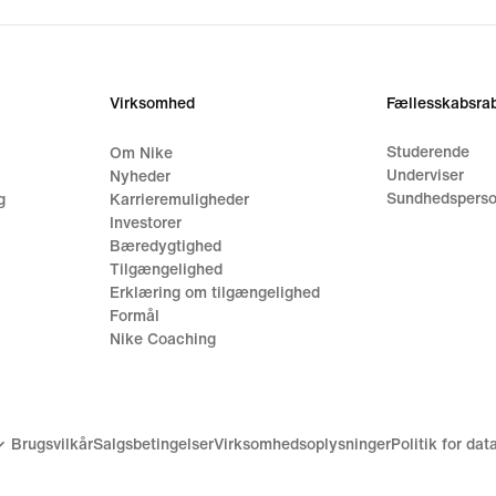
Virksomhed
Fællesskabsrab
Studerende
Om Nike
Underviser
Nyheder
Sundhedsperso
g
Karrieremuligheder
Investorer
Bæredygtighed
Tilgængelighed
Erklæring om tilgængelighed
Formål
Nike Coaching
Brugsvilkår
Salgsbetingelser
Virksomhedsoplysninger
Politik for da