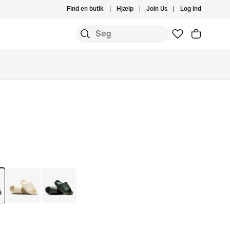
Find en butik
Hjælp
Join Us
Log ind