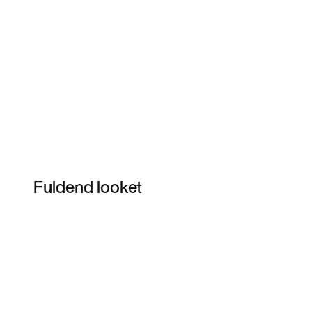
Fuldend looket
Item 3 of 5