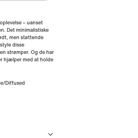
 oplevelse – uanset
en. Det minimalistiske
blødt, men støttende
style disse
en strømper. Og de har
er hjælper med at holde
ue/Diffused