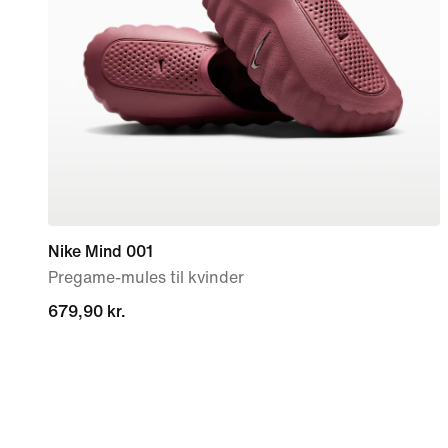
Nike Mind 001
Pregame-mules til kvinder
679,90 kr.
679,90 kr.