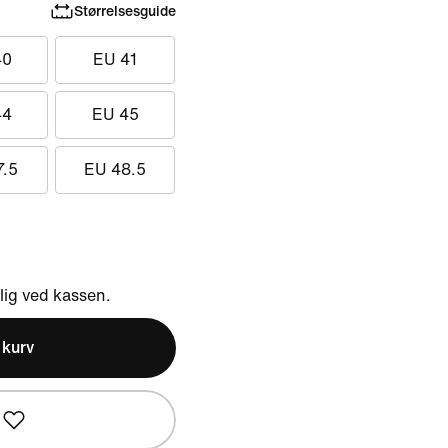
Størrelsesguide
40
EU 41
44
EU 45
7.5
EU 48.5
ig ved kassen.
l kurv