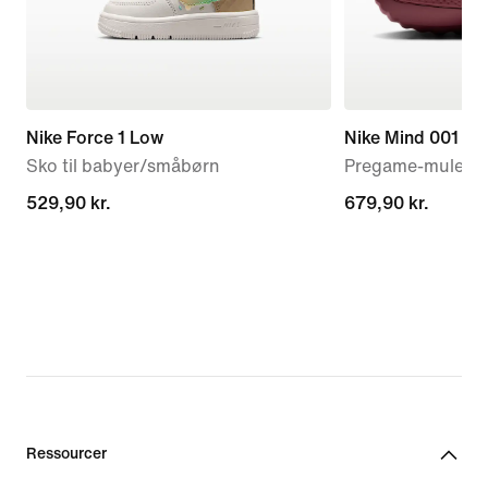
Nike Force 1 Low
Nike Mind 001
Sko til babyer/småbørn
Pregame-mules ti
529,90 kr.
529,90 kr.
679,90 kr.
679,90 kr.
Ressourcer