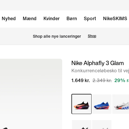
Nyhed
Mænd
Kvinder
Børn
Sport
NikeSKIMS
Shop alle nye lanceringer
Shop
Nike Alphafly 3 Glam
billede
1
Konkurrenceløbesko til ve
af
1.649 kr.
2.349 kr.
29% r
9