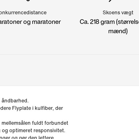
onkurrencedistance
Skoens vægt
ratoner og maratoner
Ca. 218 gram (størrelse
mænd)
g åndbarhed.
ere Flyplate i kulfiber, der
 mellemsålen fuldt forbundet
ng og optimeret responsivitet.
inger og gør den lettere.