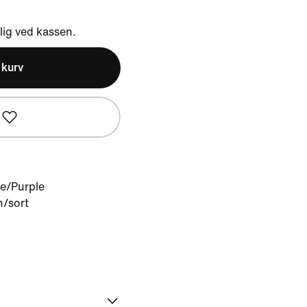
ig ved kassen.
l kurv
e/Purple
n/sort