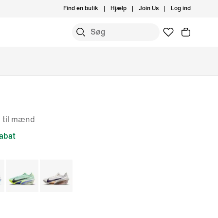
Find en butik
Hjælp
Join Us
Log ind
j til mænd
abat