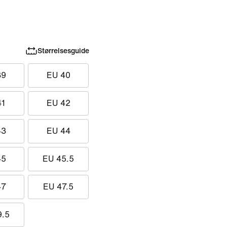
Størrelsesguide
39
EU 40
41
EU 42
43
EU 44
45
EU 45.5
47
EU 47.5
9.5