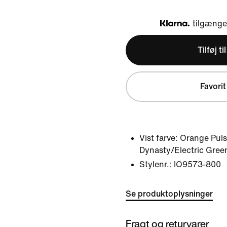
tilgængel
Klarna
Tilføj ti
Favorit
Vist farve:
Orange Puls
Dynasty/Electric Gree
Stylenr.:
IO9573-800
Se produktoplysninger
Fragt og returvarer