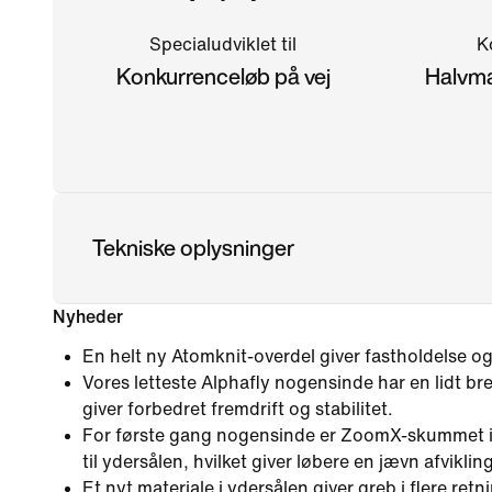
Specialudviklet til
K
Konkurrenceløb på vej
Halvma
Tekniske oplysninger
Nyheder
En helt ny Atomknit-overdel giver fastholdelse o
Vores letteste Alphafly nogensinde har en lidt bred
giver forbedret fremdrift og stabilitet.
For første gang nogensinde er ZoomX-skummet i
til ydersålen, hvilket giver løbere en jævn afvikli
Et nyt materiale i ydersålen giver greb i flere retn