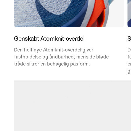
Genskabt Atomknit-overdel
S
Den helt nye Atomknit-overdel giver
D
fastholdelse og åndbarhed, mens de bløde
f
tråde sikrer en behagelig pasform.
e
g