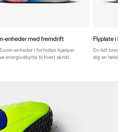
m-enheder med fremdrift
Flyplate i kulf
 Zoom-enheder i forfoden hjælper
En lidt bredere, t
ve energiudbytte til hvert skridt.
dig en følelse af s