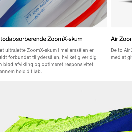
tødabsorberende ZoomX-skum
Air Zoo
et ultralette ZoomX-skum i mellemsålen er
De to Air
uldt forbundet til ydersålen, hvilket giver dig
med at gi
n blød afvikling og optimeret responsivitet
ennem hele dit løb.