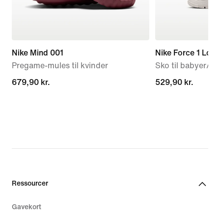
Nike Mind 001
Nike Force 1 Low
Pregame-mules til kvinder
Sko til babyer/s
679,90 kr.
679,90 kr.
529,90 kr.
529,90 kr.
Ressourcer
Gavekort