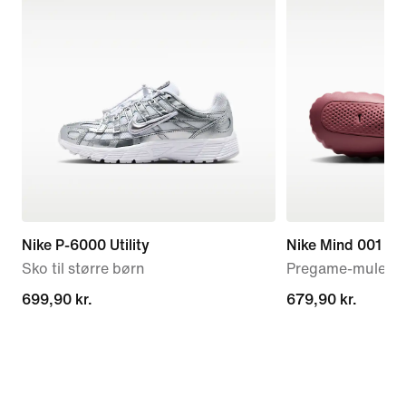
Nike P-6000 Utility
Nike Mind 001
Sko til større børn
Pregame-mules ti
699,90 kr.
699,90 kr.
679,90 kr.
679,90 kr.