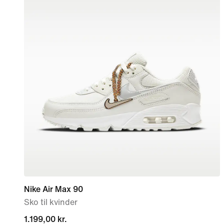
Nike Air Max 90
Sko til kvinder
1.199,00 kr.
1.199,00 kr.