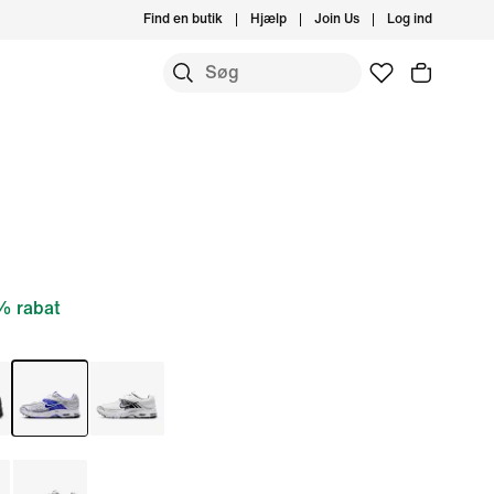
Find en butik
Hjælp
Join Us
Log ind
 rabat