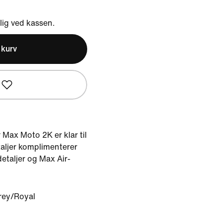
ig ved kassen.
l kurv
 Max Moto 2K er klar til
taljer komplimenterer
etaljer og Max Air-
rey/Royal