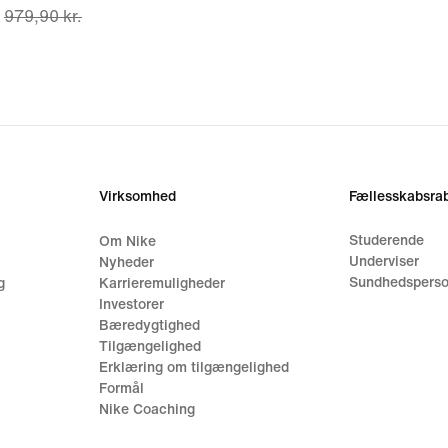
979,90 kr.
price
699,90 kr.,
original
price
979,90 kr.
Virksomhed
Fællesskabsrab
Studerende
Om Nike
Underviser
Nyheder
Sundhedsperso
g
Karrieremuligheder
Investorer
Bæredygtighed
Tilgængelighed
Erklæring om tilgængelighed
Formål
Nike Coaching