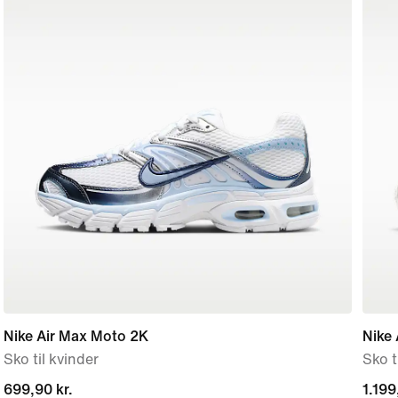
Nike Air Max Moto 2K
Nike 
Sko til kvinder
Sko t
current
699,90 kr.
1.199
1.199