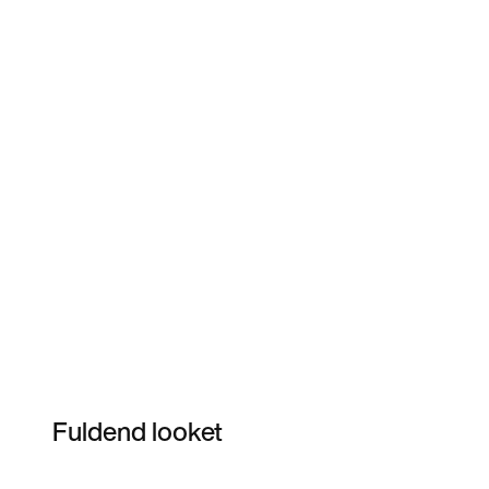
Fuldend looket
Item 3 of 3