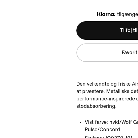
tilgængel
Klarna
Tilføj ti
Favorit
Den velkendte og friske Air
at præstere. Metalliske de
performance-inspirerede d
stødabsorbering.
Vist farve:
hvid/Wolf G
Pulse/Concord