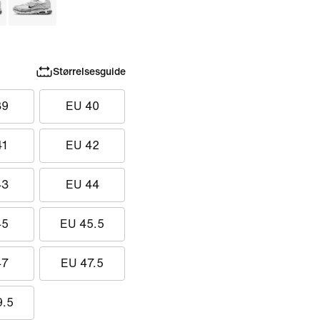
Størrelsesguide
39
EU 40
41
EU 42
43
EU 44
45
EU 45.5
47
EU 47.5
9.5