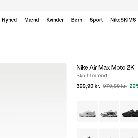
Nyhed
Mænd
Kvinder
Børn
Sport
NikeSKIMS
Nike Air Max Moto 2K
billede
1
Sko til mænd
af
699,90 kr.
979,90 kr.
29%
8