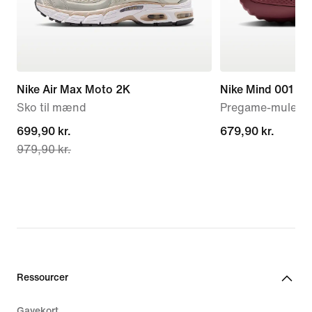
Nike Air Max Moto 2K
Nike Mind 001
Sko til mænd
Pregame-mules ti
current
699,90 kr.
679,90 kr.
679,90 kr.
979,90 kr.
price
699,90 kr.,
original
price
979,90 kr.
Ressourcer
Gavekort