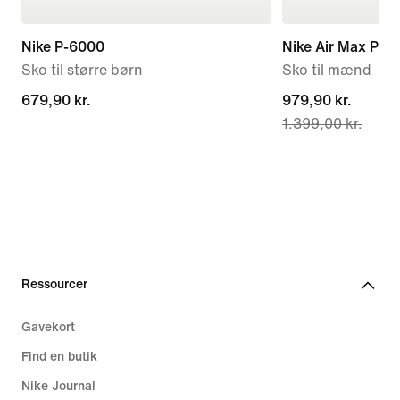
Nike P-6000
Nike Air Max Plus
Sko til større børn
Sko til mænd
679,90 kr.
679,90 kr.
current
979,90 kr.
1.399,00 kr.
price
979,90 kr.,
original
price
1.399,00 kr.
Ressourcer
Gavekort
Find en butik
Nike Journal