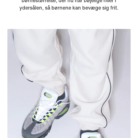
børnestørrelse, der nu har bøjelige riller i
ydersålen, så børnene kan bevæge sig frit.