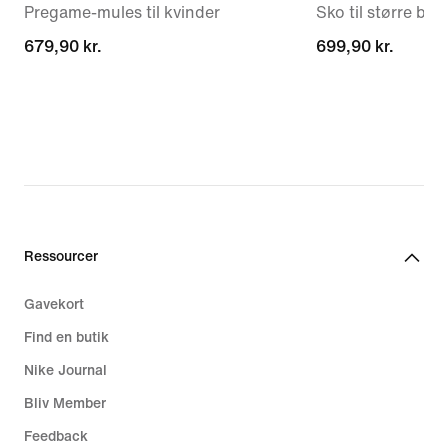
Pregame-mules til kvinder
Sko til større bør
679,90 kr.
679,90 kr.
699,90 kr.
699,90 kr.
Ressourcer
Gavekort
Find en butik
Nike Journal
Bliv Member
Feedback