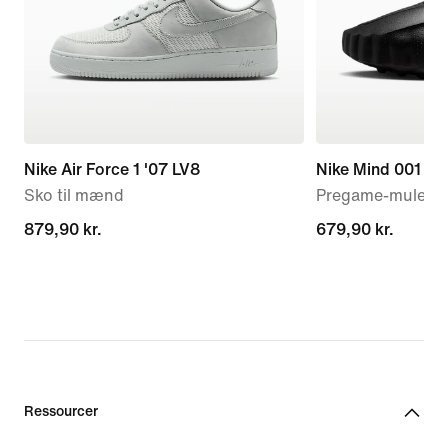
Nike Air Force 1 '07 LV8
Nike Mind 001
Sko til mænd
Pregame-mules t
879,90 kr.
879,90 kr.
679,90 kr.
679,90 kr.
Ressourcer