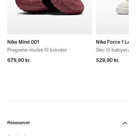
Nike Mind 001
Nike Force 1 Low
Pregame-mules til kvinder
Sko til babyer/s
679,90 kr.
679,90 kr.
529,90 kr.
529,90 kr.
Ressourcer