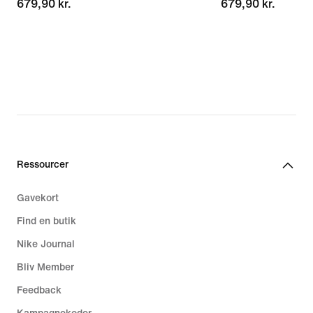
679,90 kr.
679,90 kr.
679,90 kr.
679,90 kr.
Ressourcer
Gavekort
Find en butik
Nike Journal
Bliv Member
Feedback