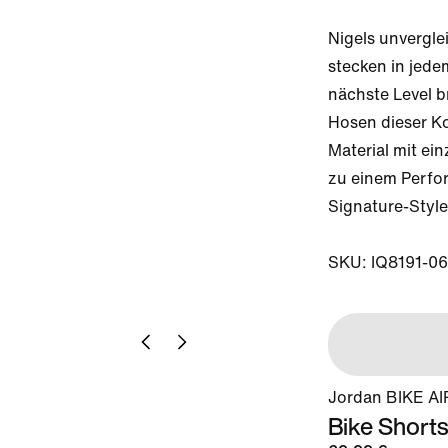
Nigels unverglei
stecken in jede
nächste Level br
Hosen dieser Ko
Material mit ei
zu einem Perfor
Signature-Style i
SKU: IQ8191-0
Jordan BIKE AIR
Bike Short