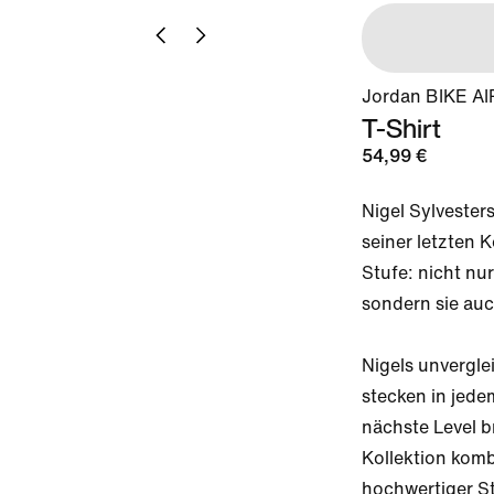
Jordan BIKE AIR
T-Shirt
54,99 €
Nigel Sylvesters
seiner letzten K
Stufe: nicht nur
sondern sie auc
Nigels unverglei
stecken in jede
nächste Level br
Kollektion komb
hochwertiger St