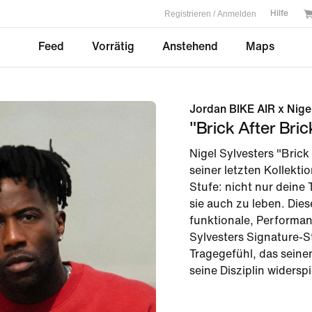
Registrieren / Anmelden
Hilfe
Feed
Vorrätig
Anstehend
Maps
Jordan BIKE AIR x Nige
"Brick After Bri
Nigel Sylvesters "Brick
seiner letzten Kollekti
Stufe: nicht nur deine
sie auch zu leben. Die
funktionale, Performanc
Sylvesters Signature-S
Tragegefühl, das seine
seine Disziplin widerspi