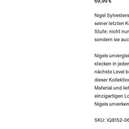
69,99 €
Nigel Sylvesters
seiner letzten K
Stufe: nicht nur
sondern sie auc
Nigels unverglei
stecken in jede
nächste Level br
dieser Kollekti
Material und lie
einzigartigen L
Nigels unverken
SKU: IQ8152-0