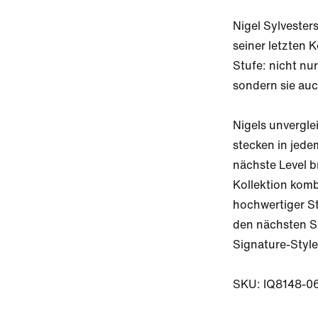
Nigel Sylvesters
seiner letzten K
Stufe: nicht nur
sondern sie auc
Nigels unverglei
stecken in jede
nächste Level br
Kollektion komb
hochwertiger St
den nächsten Sc
Signature-Style 
SKU: IQ8148-0