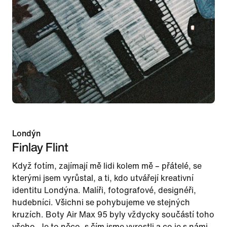
Londýn
Finlay Flint
Když fotím, zajímají mě lidi kolem mě – přátelé, se
kterými jsem vyrůstal, a ti, kdo utvářejí kreativní
identitu Londýna. Malíři, fotografové, designéři,
hudebníci. Všichni se pohybujeme ve stejných
kruzích. Boty Air Max 95 byly vždycky součástí toho
všeho. Je to něco, s čím jsme vyrostli a co je s námi