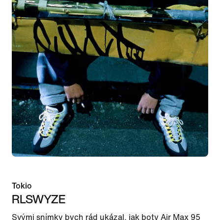
Tokio
RLSWYZE
Svými snímky bych rád ukázal, jak boty Air Max 95