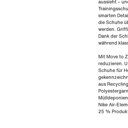
aussieht – u
Trainingsschu
smarten Detai
die Schuhe ü
werden. Griff
Dank der Schl
während klas
Mit Move to Z
reduzieren. U
Schuhe für He
gekennzeichn
aus Recycling
Polyestergarn
Mülldeponien
Nike Air-Elem
25 % Produkti