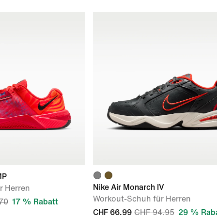
MP
Nike Air Monarch IV
r Herren
Workout-Schuh für Herren
70
17 % Rabatt
CHF 66.99
CHF 94.95
29 % Rab