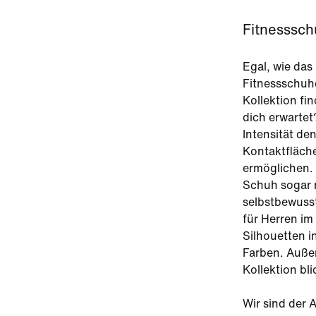
Fitnesssch
Egal, wie das
Fitnessschuhe
Kollektion fi
dich erwartet
Intensität de
Kontaktfläche
ermöglichen.
Schuh sogar n
selbstbewusst
für Herren im
Silhouetten i
Farben. Außer
Kollektion bli
Wir sind der A