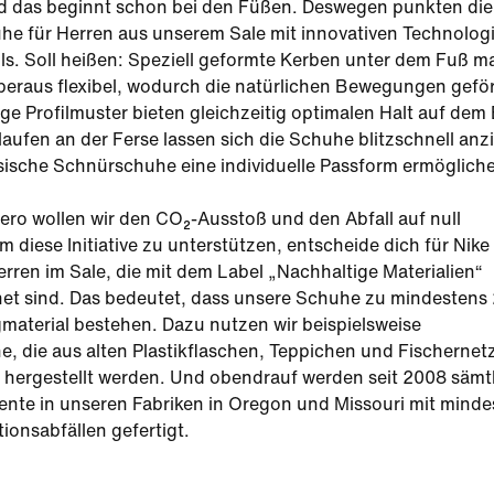
nd das beginnt schon bei den Füßen. Deswegen punkten die
he für Herren aus unserem Sale mit innovativen Technolog
ls. Soll heißen: Speziell geformte Kerben unter dem Fuß 
beraus flexibel, wodurch die natürlichen Bewegungen gefö
ige Profilmuster bieten gleichzeitig optimalen Halt auf dem
aufen an der Ferse lassen sich die Schuhe blitzschnell anz
sische Schnürschuhe eine individuelle Passform ermöglich
ero wollen wir den CO₂-Ausstoß und den Abfall auf null
m diese Initiative zu unterstützen, entscheide dich für Nik
rren im Sale, die mit dem Label „Nachhaltige Materialien“
et sind. Das bedeutet, dass unsere Schuhe zu mindestens
material bestehen. Dazu nutzen wir beispielsweise
e, die aus alten Plastikflaschen, Teppichen und Fischernet
 hergestellt werden. Und obendrauf werden seit 2008 sämt
ente in unseren Fabriken in Oregon und Missouri mit minde
onsabfällen gefertigt.