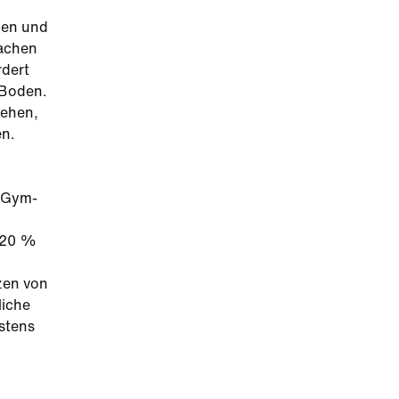
ien und
machen
rdert
 Boden.
iehen,
en.
e Gym-
 20 %
zen von
liche
stens