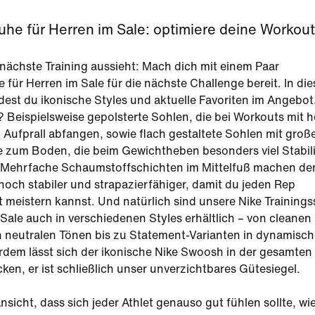
uhe für Herren im Sale: optimiere deine Workou
 nächste Training aussieht: Mach dich mit einem Paar
 für Herren im Sale für die nächste Challenge bereit. In die
ndest du ikonische Styles und aktuelle Favoriten im Angebot
? Beispielsweise gepolsterte Sohlen, die bei Workouts mit 
n Aufprall abfangen, sowie flach gestaltete Sohlen mit groß
 zum Boden, die beim Gewichtheben besonders viel Stabili
 Mehrfache Schaumstoffschichten im Mittelfuß machen de
och stabiler und strapazierfähiger, damit du jeden Rep
 meistern kannst. Und natürlich sind unsere Nike Training
 Sale auch in verschiedenen Styles erhältlich – von cleanen
n neutralen Tönen bis zu Statement-Varianten in dynamisc
dem lässt sich der ikonische Nike Swoosh in der gesamten
cken, er ist schließlich unser unverzichtbares Gütesiegel.
nsicht, dass sich jeder Athlet genauso gut fühlen sollte, wie