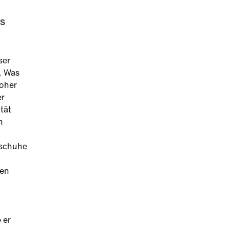
ts
ser
. Was
hoher
er
tät
n
sschuhe
hen
 er