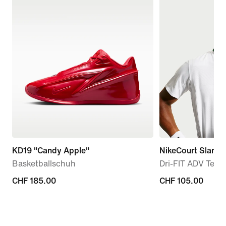
KD19 "Candy Apple"
NikeCourt Slam
Basketballschuh
Dri-FIT ADV Tenni
CHF 185.00
CHF 185.00
CHF 105.00
CHF 105.00