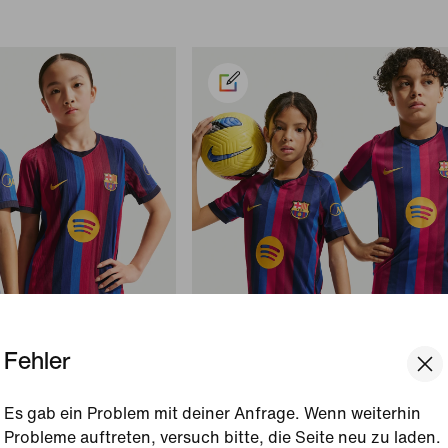
Fehler
ien
Bestseller
Es gab ein Problem mit deiner Anfrage. Wenn weiterhin
6/27 Heimspiel
FC Barcelona 2026/27 Stadium 
Probleme auftreten, versuch bitte, die Seite neu zu laden.
entic Fußballtrikot
Nike Dri-FIT Replika-Fußballtrikot 