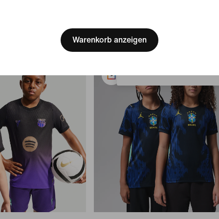
Kinder)
[ Code: D1B61E47 ]
84,99 €
We think you are in United 
Update your location?
Warenkorb anzeigen
Belgien