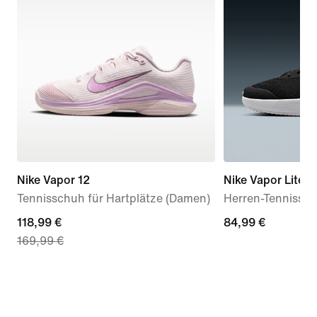
Nike Vapor 12
Nike Vapor Lite 3
Tennisschuh für Hartplätze (Damen)
Herren-Tennissch
current
118,99 €
84,99 €
84,99 €
169,99 €
price
118,99 €,
original
price