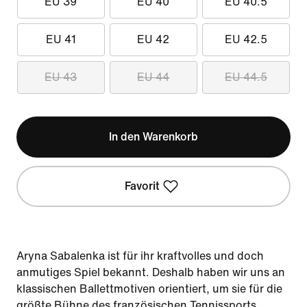
EU 39
EU 40
EU 40.5
EU 41
EU 42
EU 42.5
EU 43
EU 44
EU 44.5
In den Warenkorb
Favorit
Aryna Sabalenka ist für ihr kraftvolles und doch
anmutiges Spiel bekannt. Deshalb haben wir uns an
klassischen Ballettmotiven orientiert, um sie für die
größte Bühne des französischen Tennissports