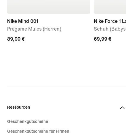
Nike Mind 001
Nike Force 1 Low
Pregame Mules (Herren)
Schuh (Babys, Kl
89,99 €
89,99 €
69,99 €
69,99 €
Ressourcen
Geschenkgutscheine
Geschenkgutscheine für Firmen