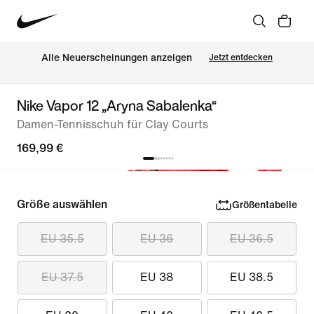
Alle Neuerscheinungen anzeigen
Jetzt entdecken
Nike Vapor 12 „Aryna Sabalenka“
Damen-Tennisschuh für Clay Courts
169,99 €
Größe auswählen
Größentabelle
EU 35.5
EU 36
EU 36.5
EU 37.5
EU 38
EU 38.5