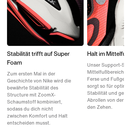
Stabilität trifft auf Super
Halt im Mittelfuß
Foam
Unser Support-Sys
Mittelfußbereich u
Zum ersten Mal in der
Ferse und Fußgewö
Geschichte von Nike wird die
sorgt so für optima
bewährte Stabilität des
Stabilität und gesc
Structure mit ZoomX-
Abrollen von der Fe
Schaumstoff kombiniert,
den Zehen.
sodass du dich nicht
zwischen Komfort und Halt
entscheiden musst.