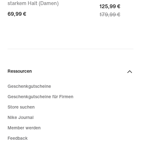
starkem Halt (Damen)
current
125,99 €
69,99 €
69,99 €
179,99 €
price
125,99 €,
original
price
179,99 €
Ressourcen
Geschenkgutscheine
Geschenkgutscheine für Firmen
Store suchen
Nike Journal
Member werden
Feedback