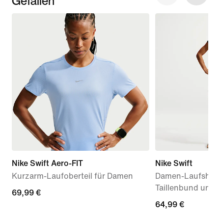
Gefallen
Nike Swift Aero-FIT
Nike Swift
Kurzarm-Laufoberteil für Damen
Damen-Laufshort
Taillenbund und 
69,99 €
69,99 €
64,99 €
64,99 €