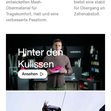
entwickelten Mesh-
bietet eine stabile
Obermaterial für
für Übergang und
Tragekomfort, Halt und eine
Zehenabstoß.
verbesserte Passform.
Hinter den
Kulissen
Ansehen