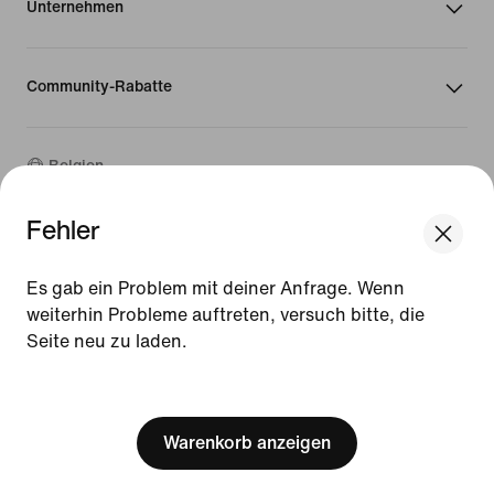
Unternehmen
Community-Rabatte
Belgien
Fehler
©
2026
Nike, Inc. Alle Rechte vorbehalten
We think you are in United States.
Guides
Update your location?
Es gab ein Problem mit deiner Anfrage. Wenn
Nutzungsbedingungen
weiterhin Probleme auftreten, versuch bitte, die
Verkaufsbedingungen
Impressum
Seite neu zu laden.
Belgien
United States
Datenschutzrichtlinie und Cookie-Erklärung
[ Code: D1B61E47 ]
Cookie-Einstellungen ändern.
Warenkorb anzeigen