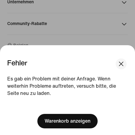
Unternehmen
Community-Rabatte
Belgien
Fehler
©
2026
Nike, Inc. Alle Rechte vorbehalten
We think you are in United States.
Guides
Update your location?
Es gab ein Problem mit deiner Anfrage. Wenn
Nutzungsbedingungen
weiterhin Probleme auftreten, versuch bitte, die
Verkaufsbedingungen
Impressum
Seite neu zu laden.
Belgien
United States
Datenschutzrichtlinie und Cookie-Erklärung
[ Code: D1B61E47 ]
Cookie-Einstellungen ändern.
Warenkorb anzeigen