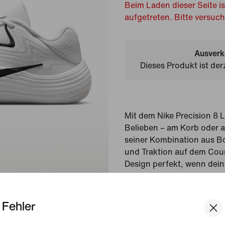
Beim Laden dieser Seite is
aufgetreten. Bitte versuc
Ausverk
Dieses Produkt ist der
Mit dem Nike Precision 8 
Belieben – am Korb oder a
seiner Kombination aus B
und Traktion auf dem Cour
Design perfekt, wenn dein 
Leg los und entscheide mi
das Ergebnis zu deinen G
Fehler
Gezeigte Farbe:
Weiß/