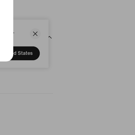
States.
United States
rtungen