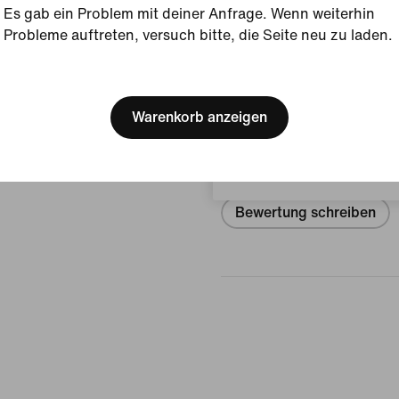
Style:
IH1104-100
Es gab ein Problem mit deiner Anfrage. Wenn weiterhin
Probleme auftreten, versuch bitte, die Seite neu zu laden.
Produktdetails anzeigen
[ Code: D1B61E47 ]
We think you are in United 
Bewertungen (Fehler)
Update your location?
Warenkorb anzeigen
Belgien
Keine Bewe
Bewertung schreiben