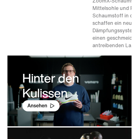
ZoomX-Schaumstoff
Mittelsohle und Re
Schaumstoff in der
schaffen ein neues
Dämpfungssystem –
einen geschmeidig
antreibenden Lauf.
Hinter den
Kulissen
Ansehen