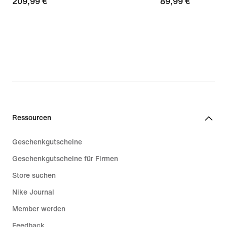
209,99 €
209,99 €
89,99 €
89,99 €
Ressourcen
Geschenkgutscheine
Geschenkgutscheine für Firmen
Store suchen
Nike Journal
Member werden
Feedback