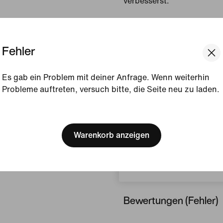
verbesserst.
Gezeigte Farbe:
Weiß/
Grey/Schwarz
Fehler
Style:
IO4836-101
Es gab ein Problem mit deiner Anfrage. Wenn weiterhin
Produktdetails anzeigen
Probleme auftreten, versuch bitte, die Seite neu zu laden.
Größe und Passform
[ Code: D1B61E47 ]
We think you are in United 
Update your location?
Warenkorb anzeigen
Herstellungsinformati
Belgien
Bewertungen (Fehler)