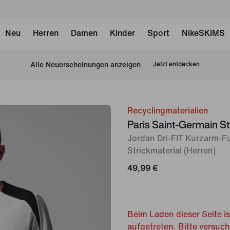
Neu
Herren
Damen
Kinder
Sport
NikeSKIMS
Alle Neuerscheinungen anzeigen
Jetzt entdecken
Recyclingmaterialien
Bild 1
Paris Saint-Germain St
von
Jordan Dri-FIT Kurzarm-Fu
6
Strickmaterial (Herren)
49,99 €
Beim Laden dieser Seite is
aufgetreten. Bitte versuc