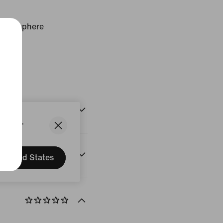
Atmosphere
States.
onen
United States