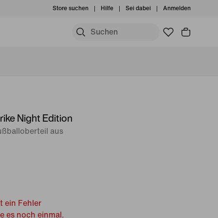
Store suchen
Hilfe
Sei dabei
Anmelden
rike Night Edition
ßballoberteil aus
t ein Fehler
he es noch einmal.