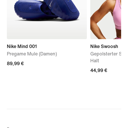
Nike Mind 001
Nike Swoosh
Pregame Mule (Damen)
Gepolsterter Spo
Halt
89,99 €
89,99 €
44,99 €
44,99 €