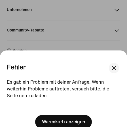
Unternehmen
Community-Rabatte
Belgien
Fehler
©
2026
Nike, Inc. Alle Rechte vorbehalten
We think you are in United States.
Guides
Update your location?
Es gab ein Problem mit deiner Anfrage. Wenn
Nutzungsbedingungen
weiterhin Probleme auftreten, versuch bitte, die
Verkaufsbedingungen
Impressum
Seite neu zu laden.
Belgien
United States
Datenschutzrichtlinie und Cookie-Erklärung
[ Code: D1B61E47 ]
Cookie-Einstellungen ändern.
Warenkorb anzeigen