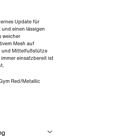
dernes Update für
 und einen lässigen
s weicher
tivem Mesh auf
n und Mittelfußstütze
 immer einsatzbereit ist
t.
Gym Red/Metallic
ng