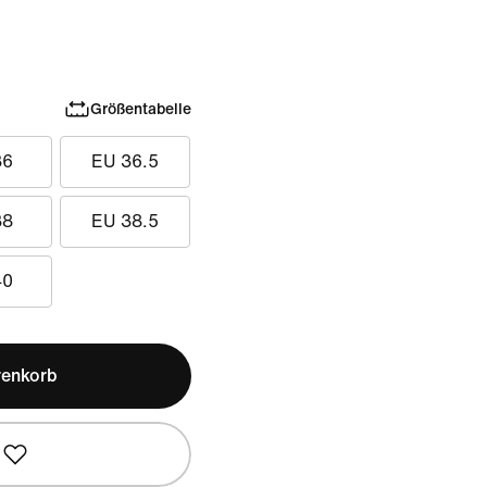
Größentabelle
36
EU 36.5
38
EU 38.5
40
renkorb