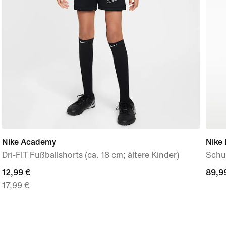
Nike Academy
Nike
Dri-FIT Fußballshorts (ca. 18 cm; ältere Kinder)
Schuh
current
12,99 €
89,9
89,9
17,99 €
price
12,99 €,
original