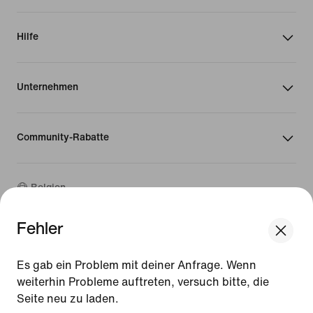
Hilfe
Unternehmen
Community-Rabatte
Belgien
Fehler
©
2026
Nike, Inc. Alle Rechte vorbehalten
We think you are in United States.
Guides
Update your location?
Es gab ein Problem mit deiner Anfrage. Wenn
Nutzungsbedingungen
weiterhin Probleme auftreten, versuch bitte, die
Verkaufsbedingungen
Impressum
Seite neu zu laden.
Belgien
United States
Datenschutzrichtlinie und Cookie-Erklärung