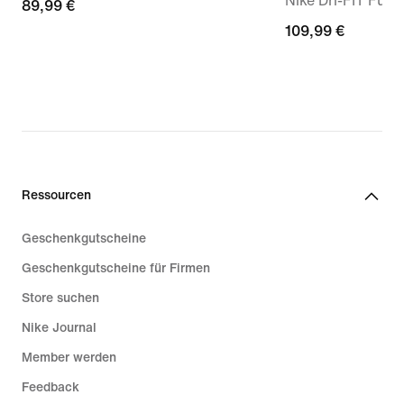
Nike Dri-FIT Fußba
89,99 €
89,99 €
109,99 €
109,99 €
Ressourcen
Geschenkgutscheine
Geschenkgutscheine für Firmen
Store suchen
Nike Journal
Member werden
Feedback