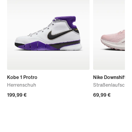
Kobe 1 Protro
Nike Downshifter
Herrenschuh
Straßenlaufschu
199,99 €
199,99 €
69,99 €
69,99 €