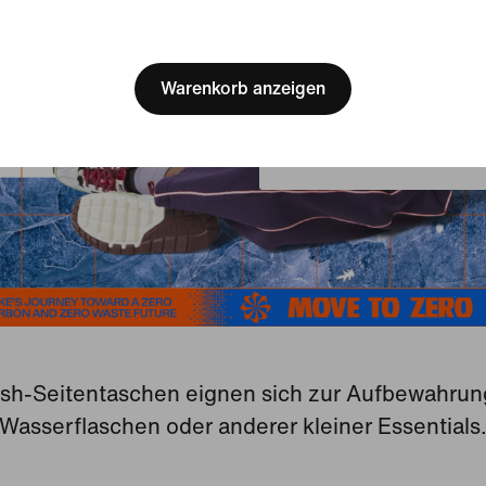
[ Code: D1B61E47 ]
We think you are in United 
Update your location?
Warenkorb anzeigen
Belgien
sh-Seitentaschen eignen sich zur Aufbewahrun
Wasserflaschen oder anderer kleiner Essentials