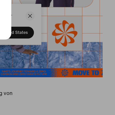
States.
United States
g von
.