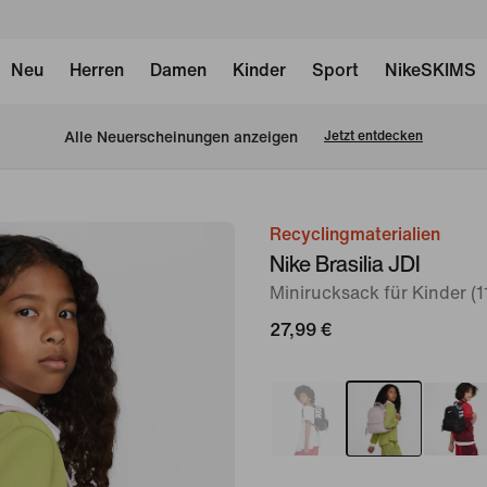
Neu
Herren
Damen
Kinder
Sport
NikeSKIMS
Alle Neuerscheinungen anzeigen
Jetzt entdecken
Recyclingmaterialien
Bild 1
Nike Brasilia JDI
von
Minirucksack für Kinder (11
9
27,99 €