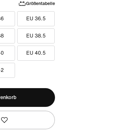
Größentabelle
36
EU 36.5
38
EU 38.5
40
EU 40.5
42
renkorb