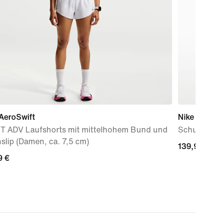
AeroSwift
Nike Air M
FIT ADV Laufshorts mit mittelhohem Bund und
Schuh (ält
slip (Damen, ca. 7,5 cm)
139,99 €
139,99 €
9 €
9 €