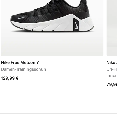
Nike Free Metcon 7
Nike 
Damen-Trainingsschuh
Dri-
Innen
129,99 €
129,99 €
79,9
79,9