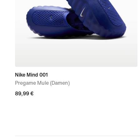
Nike Mind 001
Pregame Mule (Damen)
89,99 €
89,99 €