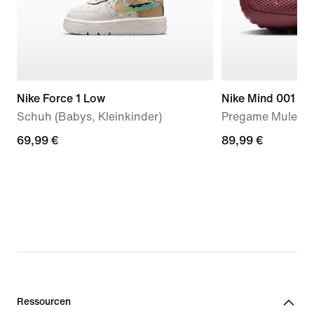
Nike Force 1 Low
Nike Mind 001
Schuh (Babys, Kleinkinder)
Pregame Mule (D
69,99 €
69,99 €
89,99 €
89,99 €
Ressourcen